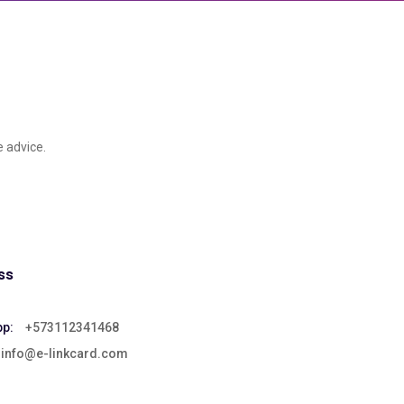
e advice.
ss
p:
+573112341468
info@e-linkcard.com