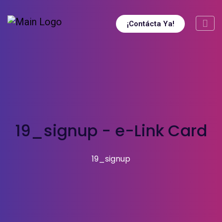
¡Contácta Ya!
19_signup - e-Link Card
19_signup