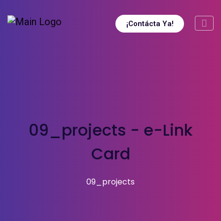
¡Contácta Ya!
09_projects - e-Link
Card
09_projects